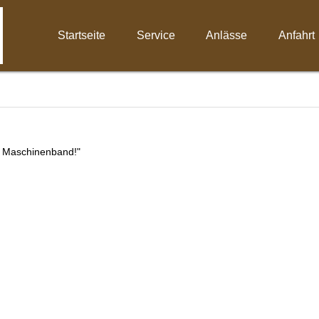
Startseite
Service
Anlässe
Anfahrt
m Maschinenband!"