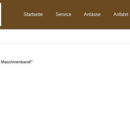
Startseite
Service
Anlässe
Anfahrt
m Maschinenband!"